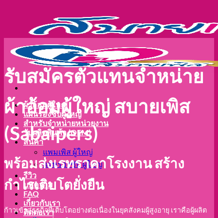
ข้าม
ไป
ยัง
เนื้อหา
รับสมัครตัวแทนจำหน่าย
ผ้าอ้อมผู้ใหญ่ สบายเพิส
ผ้าอ้อมผู้ใหญ่
แผ่นรองซับผู้ใหญ่
สำหรับจำหน่ายหน่วยงาน
(Sabaipers)
รับผลิตสินค้า (OEM)
สินค้า
แพมเพิส ผู้ใหญ่
พร้อมส่งเรทราคาโรงงาน สร้าง
แผ่นรองซับ ผู้ใหญ่
รีวิว
กำไรเติบโตยั่งยืน
บทความ
FAQ
เกี่ยวกับเรา
ก้าวเข้าสู่ธุรกิจที่เติบโตอย่างต่อเนื่องในยุคสังคมผู้สูงอายุ เราคือผู้ผลิต
ติดต่อเรา