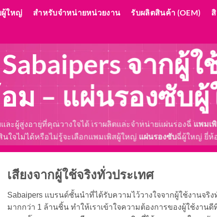
ผู้ใหญ่
สำหรับจำหน่ายหน่วยงาน
รับผลิตสินค้า (OEM)
ส
ว Sabaipers จากผู้ใช
อ้อม
–
แผ่นรองซับผู้
แพมเพิ
และผู้สูงอายุที่คุณวางใจได้ เราผลิตและจำหน่ายแผ่นรองฉี่
แผ่นรองซับ
นใจไม่ได้หรือไม่รู้จะเลือกแพมเพิสผู้ใหญ่
ฉี่ผู้ใหญ่ ย
เสียงจากผู้ใช้จริงทั่วประเทศ
Sabaipers แบรนด์ชั้นนำที่ได้รับความไว้วางใจจากผู้ใช้งานจริงท
มากกว่า 1 ล้านชิ้น ทำให้เราเข้าใจความต้องการของผู้ใช้งานดีท