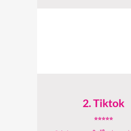
2. Tiktok
⭐⭐⭐⭐⭐