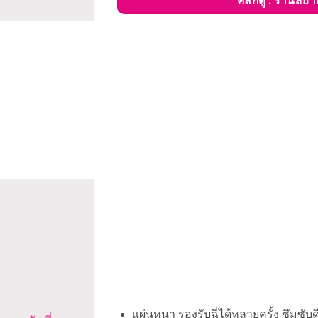
คลิกดู : ร้านส
แผ่นหนา รองรับฉี่ได้หลายครั้ง ซึมซับดีเ