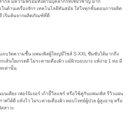
กล มีความพร้อมทั้งด้านบุคลากรที่เชี่ยวชาญ มาก
มในด้านเครื่องจักร เทคโนโลยีทันสมัย ใส่ใจทุกขั้นตอนการผลิต
 เริ่มต้นจากผลิตภัณฑ์ที่ดี
บวัดความชื้น แพมเพิสผู้ใหญ่มีไซส์ S-XXL ซึมซับได้มากถึง
จากเส้นใยเกรดดี ไม่ระคายเคืองผิว แม้ผิวบอบบาง แพ้ง่าย 1 ห่อ มี
ทเท่านั้น
ียง เฟอร์นิเจอร์ เก้าอี้วีลแชร์ หรือใช้คู่กับแพมเพิส รีวิวแผ่น
ศได้ดี แห้งไว ไม่ระคายเคืองผิว ตอบโจทย์ผู้ป่วย ผู้สูงอายุ หรือ
นปัสสาวะ