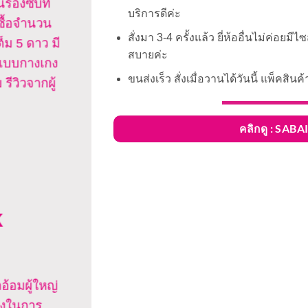
รองซับที่
บริการดีค่ะ
้ซื้อจำนวน
สั่งมา 3-4 ครั้งแล้ว ยี่ห้ออื่นไม่ค่อยม
็ม 5 ดาว มี
สบายค่ะ
ะแบบกางเกง
ขนส่งเร็ว สั่งเมื่อวานได้วันนี้ แพ็คส
รีวิวจากผู้
คลิกดู : SAB
k
อ้อมผู้ใหญ่
ทางในการ