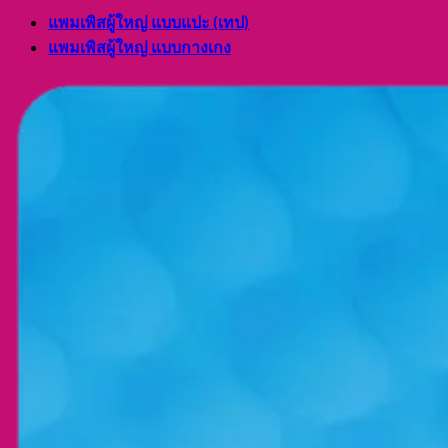
แพมเพิสผู้ใหญ่ แบบแปะ (เทป)
แพมเพิสผู้ใหญ่ แบบกางเกง