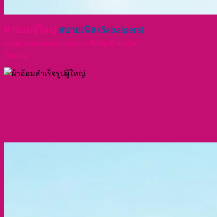
ผ้าอ้อมผู้ใหญ่
สบายเพิส (Sabaipers)
แบบกางเกงและแบบเทปกาว ซึมซับเยี่ยม ราคา
โรงงาน