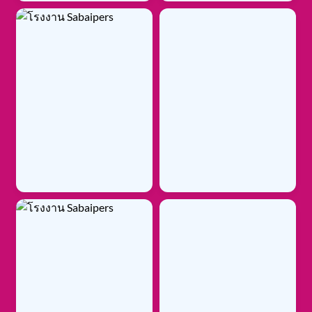
ซึมซับเร็ว ไม่รั่วซึม
เทคโนโลยีการซึมซับขั้นสูง
ช่วยดูดซับทันที แห้งสบายตลอดวัน
ระบายอากาศได้ดี ลดการระคายเคือง
ออกแบบพิเศษเพื่อการระบายอากาศ
ลดการอับชื้น ปกป้องผิวอย่างอ่อนโยน