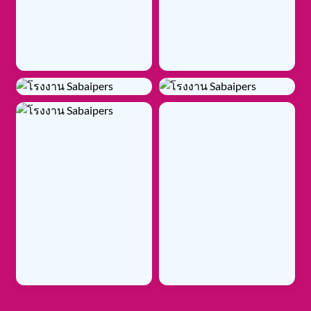
ราคาถูก คุณภาพดี
มาตรฐานระดับพรีเมียมในราคาย่อมเยา
เพราะคุณสมควรได้รับสิ่งที่ดีที่สุด
ผ้าอ้อมผู้ใหญ่ Sabaipers
ดีไหม
อย่าเพิ่งเชื่อจนกว่าจะได้เห็นด้วยตาตัวเอง มาดูคลิป
ทดสอบ ร้านขายแพมเพิสผู้ใหญ่ ใกล้ฉัน Sabaipers