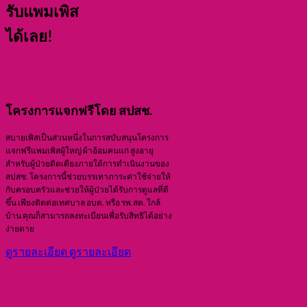
รับแพมเพิส
ได้เลย!
โครงการแจกฟรีโดย
สปสช.
สบายเพิสเป็นส่วนหนึ่งในการสบับสนุนโครงการ
แจกฟรีแพมเพิสผู้ใหญ่ ผ้าอ้อมคนแก่ สูงอายุ
สำหรับผู้ป่วยติดเตียงภายใต้การดำเนินงานของ
สปสช. โครงการนี้ช่วยบรรเทาภาระค่าใช้จ่ายให้
กับครอบครัวและช่วยให้ผู้ป่วยได้รับการดูแลที่ดี
ขึ้น เพียงติดต่อเทศบาล อบต. หรือ รพ.สต. ใกล้
บ้าน คุณก็สามารถลงทะเบียนเพื่อรับสิทธิได้อย่าง
ง่ายดาย
ดูรายละเอียด
ดูรายละเอียด