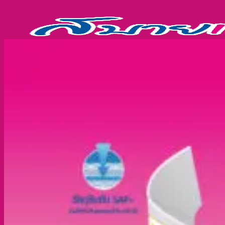
ข้าม
ไป
ยัง
เนื้อหา
ผ้าอ้อมผู้ใหญ่
แผ่นรองซับผู้ใหญ่
สำหรับจำหน่ายหน่วยงาน
รับผลิตสินค้า (OEM)
สินค้า
แพมเพิส ผู้ใหญ่
แผ่นรองซับ ผู้ใหญ่
รีวิว
บทความ
FAQ
เกี่ยวกับเรา
ติดต่อเรา
ไทย
ไทย
English