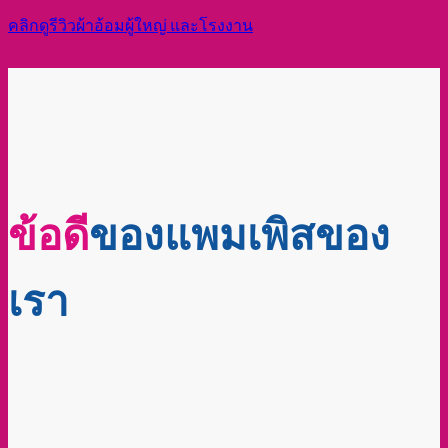
ประสิทธิภาพการซึมซับแบบจัดเต็ม ไร้การตัดต่อ ที่กำลัง
ได้รับความสนใจจากผู้ดูแลผู้ป่วยใน TikTok เพื่อพิสูจน์ว่า
ทำไมใครๆ ถึงเปลี่ยนใจมาใช้ สบายเพิส
ซึมซับ
: เจล SAP คุณภาพสูง ไม่จับตัว
รวดเร็ว
เป็นก้อน
แห้ง
: ล็อกของเหลว ไม่ไหลย้อนกลับ
สบาย
ทำร้ายผิว
ลดปัญหาแผลกด
: คืนความมั่นใจให้คนที่คุณ
ทับ
รัก
ดูคลิปเพิ่มเติม