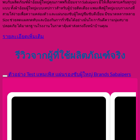
ทดสอบการซึมซับเทียบให้เห็นชัดๆ จาก 5
ทดสอบค
แบรนด์
ตัวอย่าง โรงงาน สบายเพิส