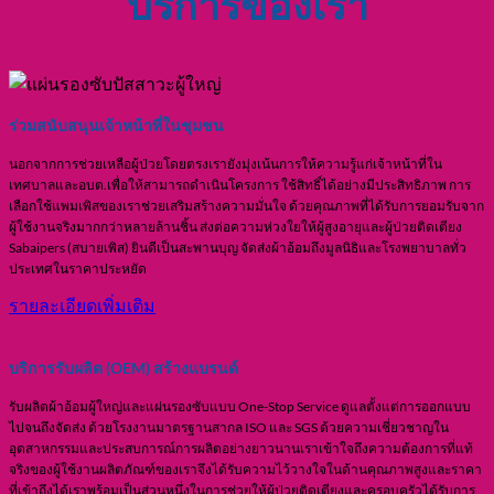
บริการของเรา
ร่วมสนับสนุนเจ้าหน้าที่ในชุมชน
นอกจากการช่วยเหลือผู้ป่วยโดยตรงเรายังมุ่งเน้นการให้ความรู้แก่เจ้าหน้าที่ใน
เทศบาลและอบต.เพื่อให้สามารถดำเนินโครงการ ใช้สิทธิ์ได้อย่างมีประสิทธิภาพ การ
เลือกใช้แพมเพิสของเราช่วยเสริมสร้างความมั่นใจ ด้วยคุณภาพที่ได้รับการยอมรับจาก
ผู้ใช้งานจริงมากกว่าหลายล้านชิ้น ส่งต่อความห่วงใยให้ผู้สูงอายุและผู้ป่วยติดเตียง
Sabaipers (สบายเพิส) ยินดีเป็นสะพานบุญ จัดส่งผ้าอ้อมถึงมูลนิธิและโรงพยาบาลทั่ว
ประเทศในราคาประหยัด
รายละเอียดเพิ่มเติม
บริการรับผลิต (OEM) สร้างแบรนด์
รับผลิตผ้าอ้อมผู้ใหญ่และแผ่นรองซับแบบ One-Stop Service ดูแลตั้งแต่การออกแบบ
ไปจนถึงจัดส่ง ด้วยโรงงานมาตรฐานสากล ISO และ SGS ด้วยความเชี่ยวชาญใน
อุตสาหกรรมและประสบการณ์การผลิตอย่างยาวนานเราเข้าใจถึงความต้องการที่แท้
จริงของผู้ใช้งานผลิตภัณฑ์ของเราจึงได้รับความไว้วางใจในด้านคุณภาพสูงและราคา
ที่เข้าถึงได้เราพร้อมเป็นส่วนหนึ่งในการช่วยให้ผู้ป่วยติดเตียงและครอบครัวได้รับการ