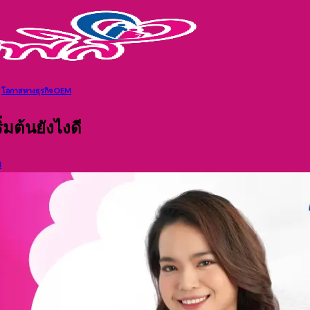
,
โอกาสทางธุรกิจ OEM
ิ่มต้นยังไงดี
m