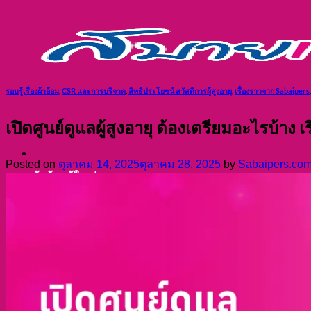
ข้าม
ไป
ยัง
เนื้อหา
รอบรู้เรื่องผ้าอ้อม
,
CSR และการบริจาค
,
สิทธิประโยชน์ สวัสดิการผู้สูงอายุ
,
เรื่องราวจาก Sabaipers
เปิดศูนย์ดูแลผู้สูงอายุ ต้องเตรียมอะไรบ้าง เร
Posted on
ตุลาคม 14, 2025
ตุลาคม 28, 2025
by
Sabaipers.co
ผ้าอ้อมผู้ใหญ่
แผ่นรองซับผู้ใหญ่
สำหรับจำหน่ายหน่วยงาน
รับผลิตสินค้า (OEM)
สินค้า
แพมเพิส ผู้ใหญ่
แผ่นรองซับ ผู้ใหญ่
รีวิว
บทความ
FAQ
เกี่ยวกับเรา