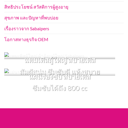
สิทธิประโยชน์ สวัสดิการผู้สูงอายุ
สุขภาพ และปัญหาที่พบบ่อย
เรื่องราวจาก Sabaipers
โอกาสทางธุรกิจ OEM
แพมเพิสผู้ใหญ่ สบายเพิส
สัมผัสนุ่ม ซึมซับดี แห้งสบาย
แผ่นรองซับ สบายเพิส
ซึมซับได้ถึง 800 cc