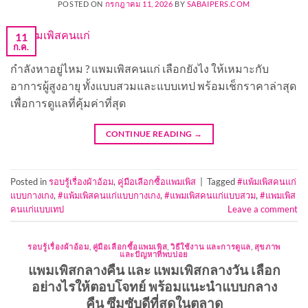
POSTED ON
กรกฎาคม 11, 2026
BY
SABAIPERS.COM
11
ก.ค.
กำลังหาอยู่ไหม ? แพมเพิสคนแก่ เลือกยังไง ให้เหมาะกับ
อาการผู้สูงอายุ ทั้งแบบสวมและแบบเทป พร้อมเช็กราคาล่าสุด
เพื่อการดูแลที่คุ้มค่าที่สุด
CONTINUE READING
→
Posted in
รอบรู้เรื่องผ้าอ้อม
,
คู่มือเลือกซื้อแพมเพิส
|
Tagged
#แพ้มเพิสคนแก่
แบบกางเกง
,
#แพ้มเพิสคนแก่แบบกางเกง
,
#แพมเพิสคนแก่แบบสวม
,
#แพมเพิส
คนแก่แบบเทป
Leave a comment
รอบรู้เรื่องผ้าอ้อม
,
คู่มือเลือกซื้อแพมเพิส
,
วิธีใช้งาน และการดูแล
,
สุขภาพ
และปัญหาที่พบบ่อย
แพมเพิสกลางคืน และ แพมเพิสกลางวัน เลือก
อย่างไรให้ตอบโจทย์ พร้อมแนะนำแบบกลาง
คืน ซึมซับดีที่สุดในตลาด