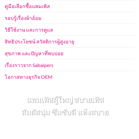
ซึมซับได้ถึง 800 cc
SIZE ที่มีจำหน่าย
สนใจ
S-M, L-XL, XL-XXL
Sabaipers
SIZE ที่มีจำหน่าย
สนใจ
XL
บริษัทเราผลิตผ้าอ้อมผู้ใหญ่ แพมเพิส
ผู้ใหญ่ แผ่นรองซับ แบบกางเกงและ