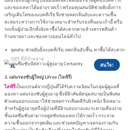
และของเหลวได้อย่างรวดเร็ว พร้อมคุณสมบัติช่วยยับยั้งการ
เจริญเติบโตของแบคทีเรีย จึงช่วยลดกลิ่นอับและความชื้น
สะสมระหว่างการใช้งาน เหมาะสำหรับรองที่นอน เก้าอี้ หรือ
รถเข็นผู้ป่วย อีกทั้งยังหาซื้อได้สะดวกตามห้างสรรพสินค้า
ร้านขายยา และช่องทางออนไลน์ทั่วไป
จุดเด่น: ช่วยยับยั้งแบคทีเรีย, ลดกลิ่นอับชื้น, หาซื้อได้สะดวก
SIZE ที่มีจำหน่าย
สนใจ!
XL
3. แผ่นรองซับผู้ใหญ่ Lifree (ไลฟ์รี่)
ไลฟ์รี่
เป็นแบรนด์จากญี่ปุ่นที่ได้รับความนิยมในกลุ่มผู้ดูแลที่
มองหา แผ่นรองซับผู้สูงอายุ ซึ่งมีผิวสัมผัสนุ่มสบายเป็นพิเศษ
ตัวแผ่นออกแบบมาให้ช่วยลดการเสียดสีกับผิวหนัง จึงเหมาะ
สำหรับผู้สูงอายุหรือผู้ป่วยที่มีผิวบอบบางและระคายเคืองง่าย
ชั้นเจลซึมซับสามารถดูดซับของเหลวได้รวดเร็ว กระจาย
ความชื้นออกจากจุดเดิม และช่วยลดปัญหาเจลกองรวมกัน
ภายในแผ่น เป็นอีกตัวเลือกที่น่าสนใจสำหรับผู้ที่ให้ความ