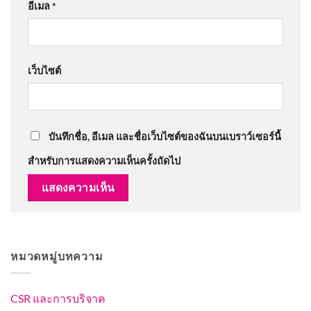
CSR และการบริจาค
คู่มือเลือกซื้อแพมเพิส
รอบรู้เรื่องผ้าอ้อม
วิธีใช้งาน และการดูแล
สิทธิประโยชน์ สวัสดิการผู้สูงอายุ
สุขภาพ และปัญหาที่พบบ่อย
เรื่องราวจาก Sabaipers
โอกาสทางธุรกิจ OEM
แพมเพิสผู้ใหญ่ สบายเพิส
สัมผัสนุ่ม ซึมซับดี แห้งสบาย
แผ่นรองซับ สบายเพิส