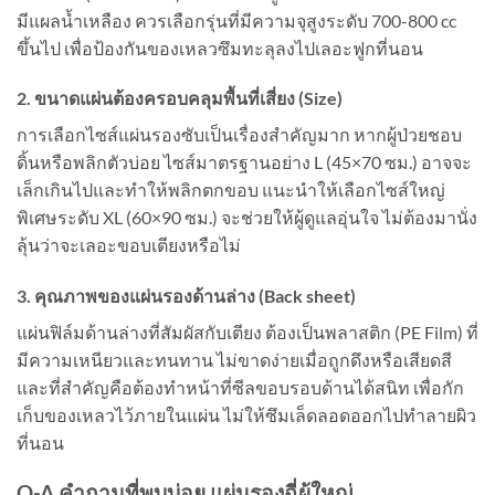
ที่นอน
Q-A คำถามที่พบบ่อย แผ่นรองฉี่ผู้ใหญ่
- ซื้อแผ่นรองซับผู้ใหญ่ยี่ห้อไหนดี สำหรับระยะ
ยาว
- แผ่นรองซับปัสสาวะ มีกี่ Size
- แผ่นรองซับผู้ใหญ่ ซื้อที่ไหนดี
- สรุปรีวิวจากชาว Pantip เลือกแผ่นรองซับ
แบบไหนดี