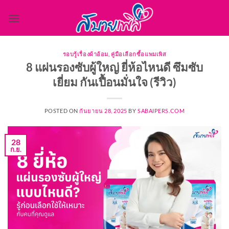
ข้าม
ไป
ยัง
เนื้อหา
รอบรู้เรื่องผ้าอ้อม
,
คู่มือเลือกซื้อแพมเพิส
8 แผ่นรองซับผู้ใหญ่ ยี่ห้อไหนดี ซึมซับ
เยี่ยม กันเปื้อนมั่นใจ (รีวิว)
POSTED ON
กันยายน 28, 2025
BY
SABAIPERS.COM
28
ก.ย.