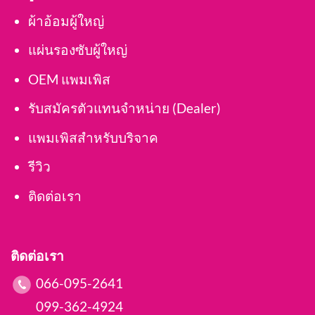
Copyright © 2026
Sabaipers.com