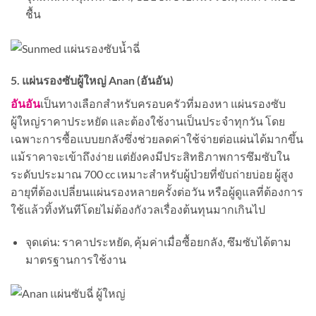
ชื้น
5. แผ่นรองซับผู้ใหญ่ Anan (อันอัน)
อันอัน
เป็นทางเลือกสำหรับครอบครัวที่มองหา แผ่นรองซับ
ผู้ใหญ่ราคาประหยัด และต้องใช้งานเป็นประจำทุกวัน โดย
เฉพาะการซื้อแบบยกลังซึ่งช่วยลดค่าใช้จ่ายต่อแผ่นได้มากขึ้น
แม้ราคาจะเข้าถึงง่าย แต่ยังคงมีประสิทธิภาพการซึมซับใน
ระดับประมาณ 700 cc เหมาะสำหรับผู้ป่วยที่ขับถ่ายบ่อย ผู้สูง
อายุที่ต้องเปลี่ยนแผ่นรองหลายครั้งต่อวัน หรือผู้ดูแลที่ต้องการ
ใช้แล้วทิ้งทันทีโดยไม่ต้องกังวลเรื่องต้นทุนมากเกินไป
จุดเด่น: ราคาประหยัด, คุ้มค่าเมื่อซื้อยกลัง, ซึมซับได้ตาม
มาตรฐานการใช้งาน