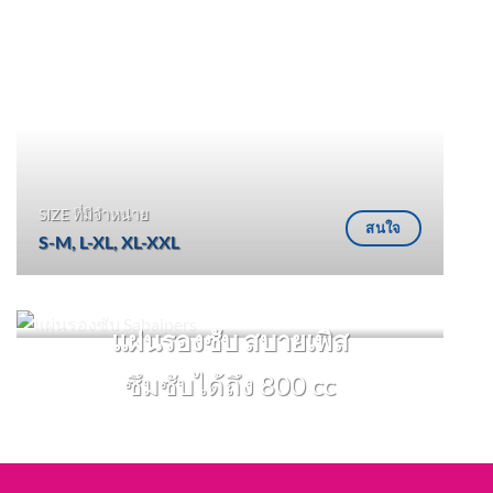
เทปกาว
เมนูทางลัด
ผ้าอ้อมผู้ใหญ่
แผ่นรองซับผู้ใหญ่
OEM แพมเพิส
รับสมัครตัวแทนจำหน่าย (Dealer)
แพมเพิสสำหรับบริจาค
รีวิว
ติดต่อเรา