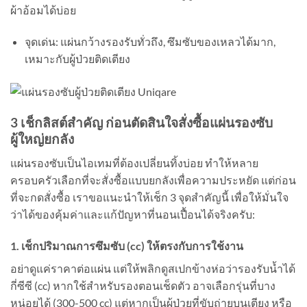
กี่ซีซี (cc) หากใช้สำหรับรองตอนเช็ดตัว อาจเลือกรุ่นที่บาง
หน่อยได้ (300-500 cc) แต่หากเป็นผู้ป่วยที่ขับถ่ายบนเตียง หรือ
มีแผลน้ำเหลือง ควรเลือกรุ่นที่มีความจุสูงระดับ 700-800 cc
ขึ้นไป เพื่อป้องกันของเหลวซึมทะลุลงไปเลอะฟูกที่นอน
2. ขนาดแผ่นต้องครอบคลุมพื้นที่เสี่ยง (Size)
การเลือกไซส์แผ่นรองซับเป็นเรื่องสำคัญมาก หากผู้ป่วยชอบ
ดิ้นหรือพลิกตัวบ่อย ไซส์มาตรฐานอย่าง L (45×70 ซม.) อาจจะ
เล็กเกินไปและทำให้พลิกตกขอบ แนะนำให้เลือกไซส์ใหญ่
พิเศษระดับ XL (60×90 ซม.) จะช่วยให้ผู้ดูแลอุ่นใจ ไม่ต้องมานั่ง
ลุ้นว่าจะเลอะขอบเตียงหรือไม่
3. คุณภาพของแผ่นรองด้านล่าง (Back sheet)
แผ่นฟิล์มด้านล่างที่สัมผัสกับเตียง ต้องเป็นพลาสติก (PE Film) ที่
มีความเหนียวและทนทาน ไม่ขาดง่ายเมื่อถูกดึงหรือเสียดสี
และที่สำคัญคือต้องทำหน้าที่ซีลขอบรอบด้านได้สนิท เพื่อกัก
เก็บของเหลวไว้ภายในแผ่น ไม่ให้ซึมเล็ดลอดออกไปทำลายผิว