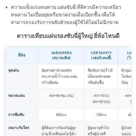
ความแข็งแรงทนทาน แผ่นซับฉี่ ที่ดีควรมีความเหนียว
ทนทาน ไม่เปื่อยยุ่ยหรือขาดง่ายเมื่อเปียกชื้น เพื่อให้
สามารถรองรับการขยับตัวของผู้ใช้ได้โดยไม่ฉีกขาด
ตารางเทียบแผ่นรองซับฉี่ผู้ใหญ่ ยี่ห้อไหนดี
SABAIPERS
CERTAINTY
LIFR
ยี่ห้อ
(สบายเพิส)
(เซอร์เทนตี้)
(ไลฟ์ร
จุดเด่น
อัดลายตาข่ายเพชร
ซึมซับรวดเร็ว มี
ผิวนุ่มสบ
กระจายน้ำไว และแผ่น
เม็ดเจลช่วยลด
ไม่จับตัว
กว้างพิเศษ
กลิ่นอับชื้น
ก้อน
ขนาดแผ่น
60×90 ซม. (XL)
45×70 (L)
60×90
60×90 (XL)
(XL
การซึมซับ
800 cc
700 cc
600 
เหมาะกับใคร
ผู้ที่ต้องการป้องกันผู้สูง
ผู้สูงอายุทั่วไป
ผู้ป่วยที่ผิ
อายุ ฉี่รดที่นอนไม่รู้ตัว
หรือผู้ป่วยที่
บอบบาง 