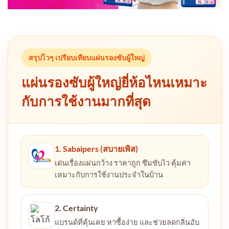
สรุปไวๆ เปรียบเทียบแผ่นรองซับผู้ใหญ่
แผ่นรองซับผู้ใหญ่ยี่ห้อไหนเหมาะ
กับการใช้งานมากที่สุด
1. Sabaipers (สบายเพิส)
เด่นเรื่องแผ่นกว้าง ราคาถูก ซึมซับไว คุ้มค่า
เหมาะกับการใช้งานประจำในบ้าน
2. Certainty
แบรนด์ที่คุ้นเคย หาซื้อง่าย และช่วยลดกลิ่นอับ