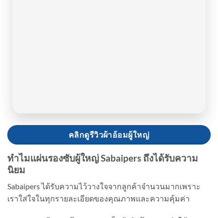
เราใส่ใจในทุกรายละเอียดของคุณภาพและความคุ้มค่า
คุณภาพดี ราคาโรงงาน เราเป็นผู้ผลิตโดยตรง ทำให้
สามารถควบคุมคุณภาพได้ทุกขั้นตอนและจำหน่าย แผ่น
รองซับ ในราคาที่คุ้มค่าที่สุดส่งตรงถึงมือผู้บริโภค
ซึมซับเยี่ยม แห้งสบาย เราใช้เจลซึมซับคุณภาพสูงจากญี่ปุ่น
ที่ช่วยล็อคของเหลวไว้ด้านใน ป้องกันการไหลย้อนกลับ
ทำให้ผิวผู้ใช้แห้งสบายและลดความอับชื้น
ผิวสัมผัสนุ่ม อ่อนโยน เราเลือกใช้วัสดุที่อ่อนโยนต่อผิว เพื่อ
มอบความสบายสูงสุดให้กับผู้ใช้งาน ลดความเสี่ยงของการ
ระคายเคือง
ครบวงจรและใส่ใจสังคม เรามีสินค้าดูแลผู้สูงอายุครบวงจร
ทั้ง แพมเพิสผู้ใหญ่ และ แผ่นรองซับ นอกจากนี้ เรายังเป็น
โรงงานผ้าอ้อมผู้ใหญ่ OEM และมีโครงการ แพมเพิส
สำหรับบริจาค สปสช เพื่อช่วยเหลือสังคมอีกด้วย
สรุป แผ่นรองซับผู้ใหญ่ / คนแก่ / ผู้ป่วย / ผู้สูงอายุ