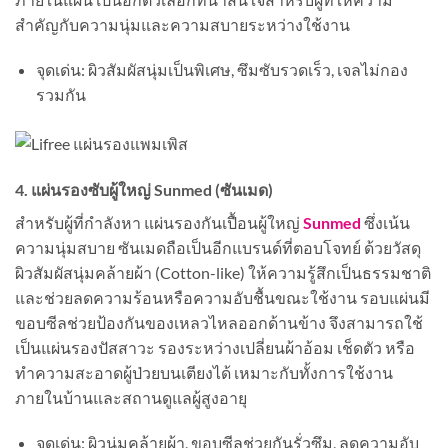
สำคัญกับความนุ่มและความสบายระหว่างใช้งาน
จุดเด่น: ผิวสัมผัสนุ่มเป็นพิเศษ, ซึมซับรวดเร็ว, เจลไม่กอง
รวมกัน
4. แผ่นรองซับผู้ใหญ่ Sunmed (ซันเมด)
สำหรับผู้ที่กำลังหา แผ่นรองกันเปื้อนผู้ใหญ่
Sunmed
ซึ่งเน้น
ความนุ่มสบาย ซันเมดถือเป็นอีกแบรนด์ที่ตอบโจทย์ ด้วยวัสดุ
ผิวสัมผัสนุ่มคล้ายผ้า (Cotton-like) ให้ความรู้สึกเป็นธรรมชาติ
และช่วยลดความร้อนหรือความอับชื้นขณะใช้งาน รอบแผ่นมี
ขอบซีลช่วยป้องกันของเหลวไหลออกด้านข้าง จึงสามารถใช้
เป็นแผ่นรองปัสสาวะ รองระหว่างเปลี่ยนผ้าอ้อม เช็ดตัว หรือ
ทำความสะอาดผู้ป่วยบนเตียงได้ เหมาะกับทั้งการใช้งาน
ภายในบ้านและสถานดูแลผู้สูงอายุ
จุดเด่น: ผิวนุ่มคล้ายผ้า, ขอบซีลช่วยกันรั่วซึม, ลดความอับ