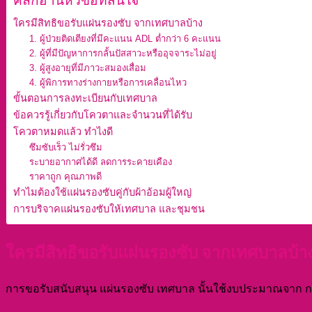
คลิกอ่านหัวข้อที่สนใจ
English
สอบถามเพิ่มเติม!
ใครมีสิทธิขอรับแผ่นรองซับ จากเทศบาลบ้าง
1. ผู้ป่วยติดเตียงที่มีคะแนน ADL ต่ำกว่า 6 คะแนน
2. ผู้ที่มีปัญหาการกลั้นปัสสาวะหรืออุจจาระไม่อยู่
3. ผู้สูงอายุที่มีภาวะสมองเสื่อม
4. ผู้พิการทางร่างกายหรือการเคลื่อนไหว
ขั้นตอนการลงทะเบียนกับเทศบาล
ข้อควรรู้เกี่ยวกับโควตาและจำนวนที่ได้รับ
โควตาหมดแล้ว ทำไงดี
ซึมซับเร็ว ไม่รั่วซึม
ระบายอากาศได้ดี ลดการระคายเคือง
ราคาถูก คุณภาพดี
ทำไมต้องใช้แผ่นรองซับคู่กับผ้าอ้อมผู้ใหญ่
การบริจาคแผ่นรองซับให้เทศบาล และชุมชน
ใครมีสิทธิขอรับแผ่นรองซับ จากเทศบาลบ้า
การขอรับสนับสนุน แผ่นรองซับ เทศบาล นั้นใช้งบประมาณจาก กองท