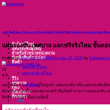
ข้าม
ไป
ยัง
เนื้อหา
รอบรู้เรื่องผ้าอ้อม
,
CSR และการบริจาค
,
สิทธิประโยชน์ สวัสดิการผู้สูงอายุ
,
สุขภาพ และปัญหาที่พบบ
ผ้าอ้อมผู้ใหญ่
แผ่นรองซับ เทศบาล แจกฟรีจริงไหม ขั้นตอนข
แผ่นรองซับผู้ใหญ่
สำหรับจำหน่ายหน่วยงาน
รับผลิตสินค้า (OEM)
Posted on
ธันวาคม 10, 2025
ธันวาคม 25, 2025
by
Sabaipers.
สินค้า
แพมเพิส ผู้ใหญ่
10
แผ่นรองซับ ผู้ใหญ่
ธ.ค.
รีวิว
บทความ
ผ้าอ้อม
นอกเหนือจาก
ผู้ใหญ่แล้ว แผ่นรองซับ หรือ แผ่นรองซับปัส
FAQ
ทับจากการอับชื้น หลายครอบครัวจึงเกิดคำถามว่า แผ่นรองซับ เท
เกี่ยวกับเรา
ติดต่อเรา
สิทธิการรักษาได้อย่างเต็มที่
ไทย
ไทย