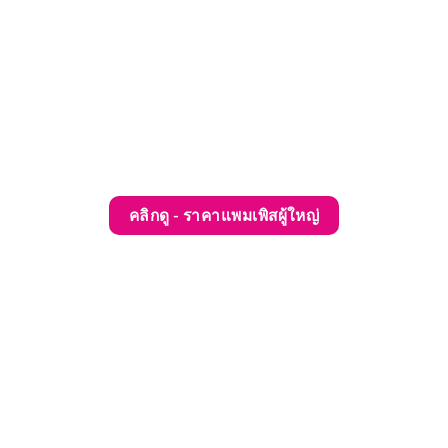
คลิกดู - ราคาแพมเพิสผู้ใหญ่