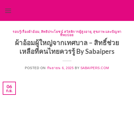
ข้าม
ไป
ยัง
เนื้อหา
รอบรู้เรื่องผ้าอ้อม
,
สิทธิประโยชน์ สวัสดิการผู้สูงอายุ
,
สุขภาพ และปัญหา
ที่พบบ่อย
ผ้าอ้อมผู้ใหญ่จากเทศบาล – สิทธิ์ช่วย
เหลือที่คนไทยควรรู้ By Sabaipers
POSTED ON
กันยายน 6, 2025
BY
SABAIPERS.COM
06
ก.ย.