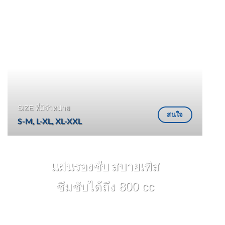
SIZE ที่มีจำหน่าย
สนใจ
S-M, L-XL, XL-XXL
แผ่นรองซับ สบายเพิส
ซึมซับได้ถึง 800 cc