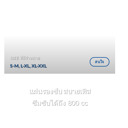
SIZE ที่มีจำหน่าย
สนใจ
S-M, L-XL, XL-XXL
แผ่นรองซับ สบายเพิส
ซึมซับได้ถึง 800 cc