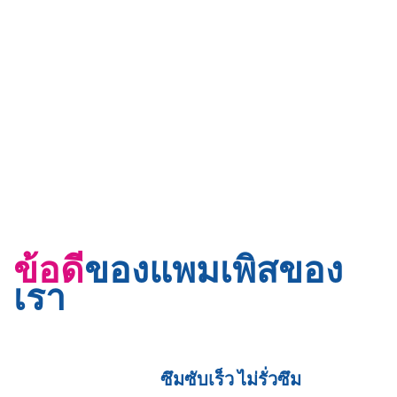
ข้อดี
ของแพมเพิสของ
เรา
ซึมซับเร็ว ไม่รั่วซึม