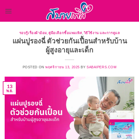
ข้าม
ไป
ยัง
เนื้อหา
รอบรู้เรื่องผ้าอ้อม
,
คู่มือเลือกซื้อแพมเพิส
,
วิธีใช้งาน และการดูแล
แผ่นปูรองฉี่ ตัวช่วยกันเปื้อนสำหรับบ้าน
ผู้สูงอายุและเด็ก
POSTED ON
พฤศจิกายน 13, 2025
BY
SABAIPERS.COM
13
พ.ย.