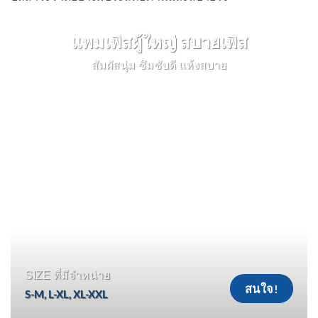
แพมเพิสผู้ใหญ่ สบายเพิส
สัมผัสนุ่ม ซึมซับดี แห้งสบาย
SIZE ที่มีจำหน่าย
สนใจ!
S-M, L-XL, XL-XXL