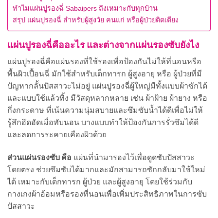
ทำไมแผ่นปูรองฉี่ Sabaipers ถึงเหมาะกับทุกบ้าน
สรุป แผ่นปูรองฉี่ สำหรับผู้สูงวัย คนแก่ หรือผู้ป่วยติดเตียง
แผ่นปูรองฉี่คืออะไร และต่างจากแผ่นรองซับยังไง
แผ่นปูรองฉี่คือแผ่นรองที่ใช้รองเพื่อป้องกันไม่ให้ที่นอนหรือ
พื้นผิวเปื้อนฉี่ มักใช้สำหรับเด็กทารก ผู้สูงอายุ หรือ ผู้ป่วยที่มี
ปัญหากลั้นปัสสาวะไม่อยู่ แผ่นปูรองฉี่ผู้ใหญ่มีทั้งแบบผ้าซักได้
และแบบใช้แล้วทิ้ง มีวัสดุหลากหลาย เช่น ผ้าฝ้าย ผ้ายาง หรือ
กึ่งกระดาษ ที่เน้นความนุ่มสบายและซึมซับน้ำได้ดีเพื่อไม่ให้
รู้สึกอึดอัดเมื่อทับนอน บางแบบทำให้ป้องกันการรั่วซึมได้ดี
และลดการระคายเคืองผิวด้วย
ส่วนแผ่นรองซับ คือ
แผ่นที่นำมารองไว้เพื่อดูดซับปัสสาวะ
โดยตรง ช่วยซึมซับได้มากและมักสามารถซักกลับมาใช้ใหม่
ได้ เหมาะกับเด็กทารก ผู้ป่วย และผู้สูงอายุ โดยใช้ร่วมกับ
กางเกงผ้าอ้อมหรือรองที่นอนเพื่อเพิ่มประสิทธิภาพในการซับ
ปัสสาวะ