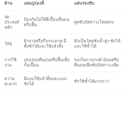
ด้าน
แผ่นปูรองฉี่
แผ่นรองซับ
จุด
ป้องกันไม่ให้ฉี่เปื้อนที่นอน
ประสงค์
ดูดซับปัสสาวะโดยตรง
หรือพื้น
หลัก
ผ้าบางหรือกึ่งกระดาษ มี
มักเป็นวัสดุซับน้ำสูง ซักได้
วัสดุ
ทั้งซักได้และใช้แล้วทิ้ง
และใช้ซ้ำได้
การใช้
ปูรองบนที่นอนหรือพื้นเพื่อ
รองในกางเกงผ้าอ้อมหรือ
งาน
กันเปื้อน
ที่นอนเพื่อซับปัสสาวะเพิ่ม
ความ
มีแบบใช้แล้วทิ้งและแบบ
ซักใช้ซ้ำได้มากกว่า
สะดวก
ซักได้