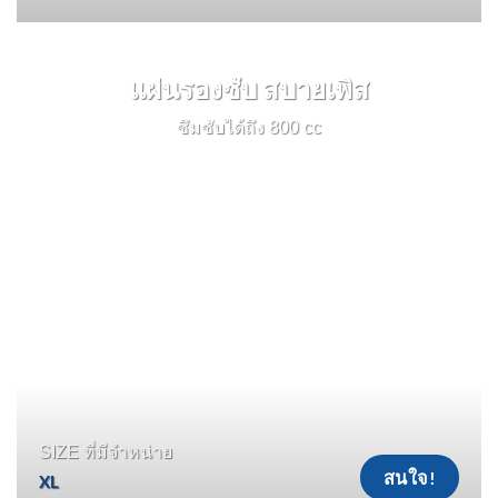
แผ่นรองซับ สบายเพิส
ซึมซับได้ถึง 800 cc
SIZE ที่มีจำหน่าย
สนใจ!
XL