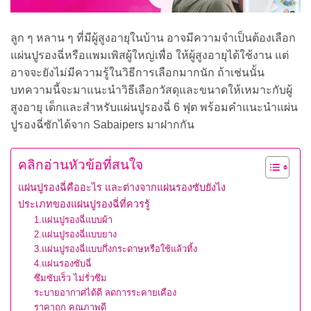
ลูก ๆ หลาน ๆ ที่มีผู้สูงอายุในบ้าน อาจมีความจำเป็นต้องเลือก
แผ่นปูรองฉี่หรือแพมเพิสผู้ใหญ่เพื่อ ให้ผู้สูงอายุได้ใช้งาน แต่
อาจจะยังไม่มีความรู้ในวิธีการเลือกมากนัก ถ้าเช่นนั้น
บทความนี้จะมาแนะนำวิธีเลือกวัสดุและขนาดให้เหมาะกับผู้
สูงอายุ เด็กและสำหรับแผ่นปูรองฉี่ 6 ฟุต พร้อมคำแนะนำแผ่น
ปูรองฉี่ซักได้จาก Sabaipers มาฝากกัน
คลิกอ่านหัวข้อที่สนใจ
แผ่นปูรองฉี่คืออะไร และต่างจากแผ่นรองซับยังไง
ประเภทของแผ่นปูรองฉี่ที่ควรรู้
1.แผ่นปูรองฉี่แบบผ้า
2.แผ่นปูรองฉี่แบบยาง
3.แผ่นปูรองฉี่แบบกึ่งกระดาษหรือใช้แล้วทิ้ง
4.แผ่นรองซับฉี่
ซึมซับเร็ว ไม่รั่วซึม
ระบายอากาศได้ดี ลดการระคายเคือง
ราคาถูก คุณภาพดี