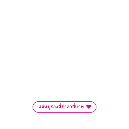
แผ่นปูรองฉี่ราคากี่บาท