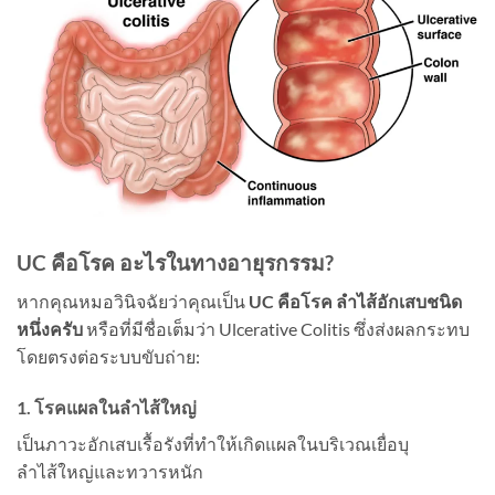
UC คือโรค อะไรในทางอายุรกรรม?
หากคุณหมอวินิจฉัยว่าคุณเป็น
UC คือโรค ลำไส้อักเสบชนิด
หนึ่งครับ
หรือที่มีชื่อเต็มว่า Ulcerative Colitis ซึ่งส่งผลกระทบ
โดยตรงต่อระบบขับถ่าย:
1. โรคแผลในลำไส้ใหญ่
เป็นภาวะอักเสบเรื้อรังที่ทำให้เกิดแผลในบริเวณเยื่อบุ
ลำไส้ใหญ่และทวารหนัก