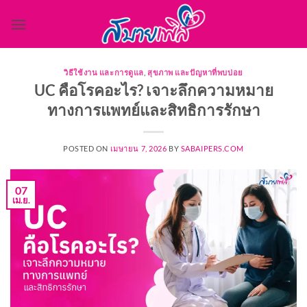
ข้าม
ไป
ยัง
เนื้อหา
วิธีใช้งาน และการดูแล
,
สุขภาพ และปัญหาที่พบบ่อย
UC คือโรคอะไร? เจาะลึกความหมาย
ทางการแพทย์และสิทธิการรักษา
POSTED ON
เมษายน 7, 2026
BY
SABAIPERS.COM
07
เม.ย.