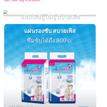
แพมเพิสผู้ใหญ่ สบายเพิส
สัมผัสนุ่ม ซึมซับดี แห้งสบาย
แผ่นรองซับ สบายเพิส
ซึมซับได้ถึง 800 cc
SIZE ที่มีจำหน่าย
สนใจ
S-M, L-XL, XL-XXL
SIZE ที่มีจำหน่าย