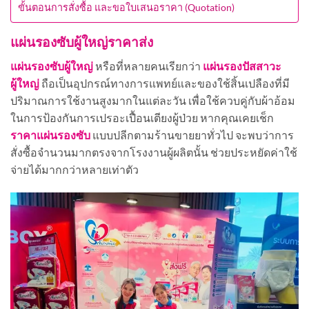
ขั้นตอนการสั่งซื้อ และขอใบเสนอราคา (Quotation)
แผ่นรองซับผู้ใหญ่ราคาส่ง
แผ่นรองซับผู้ใหญ่
หรือที่หลายคนเรียกว่า
แผ่นรองปัสสาวะ
ผู้ใหญ่
ถือเป็นอุปกรณ์ทางการแพทย์และของใช้สิ้นเปลืองที่มี
ปริมาณการใช้งานสูงมากในแต่ละวัน เพื่อใช้ควบคู่กับผ้าอ้อม
ในการป้องกันการเปรอะเปื้อนเตียงผู้ป่วย หากคุณเคยเช็ก
ราคาแผ่นรองซับ
แบบปลีกตามร้านขายยาทั่วไป จะพบว่าการ
สั่งซื้อจำนวนมากตรงจากโรงงานผู้ผลิตนั้น ช่วยประหยัดค่าใช้
จ่ายได้มากกว่าหลายเท่าตัว