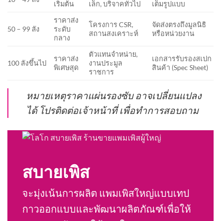
เริ่มต้น
เล็ก, บริจาคทั่วไป
เต็มรูปแบบ
ราคาส่ง
โครงการ CSR,
จัดส่งตรงถึงมูลนิธิ
50 – 99 ลัง
ระดับ
สถานสงเคราะห์
หรือหน่วยงาน
กลาง
ตัวแทนจำหน่าย,
ราคาส่ง
เอกสารรับรองสเปก
100 ลังขึ้นไป
งานประมูล
พิเศษสุด
สินค้า (Spec Sheet)
ราชการ
หมายเหตุราคาแผ่นรองซับ อาจเปลี่ยนแปลง
ได้ โปรติดต่อเจ้าหน้าที่ เพื่อทำการสอบถาม
สบายเพิส
จะมุ่งเน้นการผลิต แพมเพิสใหญ่แบบเทป
กาวออกแบบและพัฒนาผลิตภัณฑ์เพื่อให้