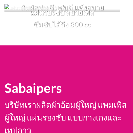
สัมผัสนุ่ม ซึมซับดี แห้งสบาย
แผ่นรองซับ สบายเพิส
ซึมซับได้ถึง 800 cc
Sabaipers
SIZE ที่มีจำหน่าย
สนใจ
S-M, L-XL, XL-XXL
บริษัทเราผลิตผ้าอ้อมผู้ใหญ่ แพมเพิส
SIZE ที่มีจำหน่าย
สนใจ
XL
ผู้ใหญ่ แผ่นรองซับ แบบกางเกงและ
เทปกาว