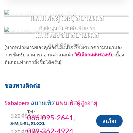
แพมเพิสผู้ใหญ่ สบายเพิส
สัมผัสนุ่ม ซึมซับดี แห้งสบาย
แผ่นรองซับ สบายเพิส
ซึมซับได้ถึง 800 cc
(หากหน่วยงานของคุณยังไม่แน่ใจเรื่องสเปกความหนาและ
การซึมซับ สามารถอ่านคำแนะนำ
วิธีเลือกแผ่นรองซับ
เบื้อง
ต้นก่อนทำการสั่งซื้อได้ครับ)
ช่องทางติดต่อ
Sabaipers
สบายเพิส
แพมเพิสผู้สูงอายุ
Tel :
SIZE ที่มีจำหน่าย
066-095-2641
,
สนใจ!
S-M, L-XL, XL-XXL
099-362-4924
,
SIZE ที่มีจำหน่าย