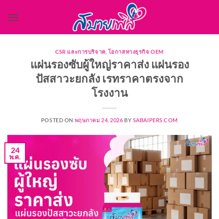
ข้าม
ไป
ยัง
เนื้อหา
CSR และการบริจาค
,
โอกาสทางธุรกิจ OEM
แผ่นรองซับผู้ใหญ่ราคาส่ง แผ่นรอง
ปัสสาวะยกลัง เรทราคาตรงจาก
โรงงาน
POSTED ON
พฤษภาคม 24, 2026
BY
SABAIPERS.COM
24
พ.ค.