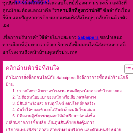
สอบถามเพิ่มเติม!
ซูเปอร์มาร์เก็ตใกล้บ้านจะตอบโจทย์เรื่องความรวดเร็ว แต่สิ่งที่
“ราคาปลีกที่สูงกว่าปกติ”
คุณมักจะต้องแลกมาคือ
ข้อจำกัดเรื่อง
ยี่ห้อ และปัญหาการต้องแบกแพมเพิสลังใหญ่ๆ กลับบ้านด้วยตัว
เอง
Sabaipers
เพื่อการบริหารค่าใช้จ่ายในระยะยาว
ขอนำเสนอ
ทางเลือกที่คุ้มค่ากว่า ด้วยบริการสั่งซื้อออนไลน์ส่งตรงจากสต็
อกโรงงานถึงหน้าบ้านคุณทั่วประเทศ
คลิกอ่านหัวข้อที่สนใจ
ทำไมการสั่งซื้อออนไลน์กับ Sabaipers ถึงดีกว่าการซื้อหน้าร้านใกล้
บ้าน
1. ประหยัดกว่าด้วยราคาโรงงาน หมดปัญหาโดนบวกกำไรหลายต่อ
2. ไม่ต้องเหนื่อยแบกของหนัก หรือเสียเวลาเดินทาง
3. มีสินค้าพร้อมส่ง ครบทุกไซซ์ ตอบโจทย์ทุกสรีระ
4. มั่นใจได้ของแท้ และได้สินค้าล็อตผลิตใหม่เสมอ
5. มีทีมงานผู้เชี่ยวชาญคอยให้คำปรึกษาก่อนสั่งซื้อ
เปลี่ยนจากการซื้อปลีก เป็นตุนสินค้ายกลังคุ้มกว่า
บริการแพมเพิสราคาส่ง สำหรับงานบริจาค และตัวแทนจำหน่าย