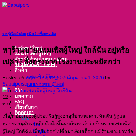
ข้าม
ไป
ยัง
เนื้อหา
รอบรู้เรื่องผ้าอ้อม
,
คู่มือเลือกซื้อแพมเพิส
ผ้าอ้อมผู้ใหญ่
หาร้านขายแพมเพิสผู้ใหญ่ ใกล้ฉัน อยู่หรือ
แผ่นรองซับผู้ใหญ่
สำหรับจำหน่ายหน่วยงาน
เปล่า ? สั่งตรงจากโรงงานประหยัดกว่า
รับผลิตสินค้า (OEM)
สินค้า
แพมเพิส ผู้ใหญ่
Posted on
พฤษภาคม 12, 2026
มิถุนายน 1, 2026
by
Sabaipers.com
แผ่นรองซับ ผู้ใหญ่
รีวิว
บทความ
12
FAQ
พ.ค.
เกี่ยวกับเรา
ติดต่อเรา
เมื่อผ้าอ้อมของผู้ป่วยหรือผู้สูงอายุที่บ้านหมดกะทันหัน ผู้ดูแล
ไทย
หลายท่านมักจะหยิบมือถือขึ้นมาค้นหาคำว่า ร้านขายแพมเพิส
ไทย
English
ผู้ใหญ่ ใกล้ฉัน เพื่อรีบออกไปซื้อมาเติมสต็อก แม้ร้านขายยาหรือ