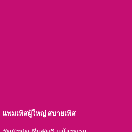
แพมเพิสผู้ใหญ่ สบายเพิส
สัมผัสนุ่ม ซึมซับดี แห้งสบาย