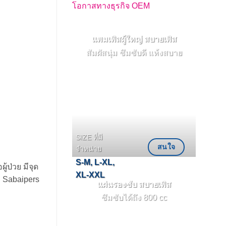
โอกาสทางธุรกิจ OEM
แพมเพิสผู้ใหญ่ สบายเพิส
สัมผัสนุ่ม ซึมซับดี แห้งสบาย
SIZE ที่มี
สนใจ
จำหน่าย
S-M, L-XL,
้ป่วย มีจุด
XL-XXL
ก Sabaipers
แผ่นรองซับ สบายเพิส
ซึมซับได้ถึง 800 cc