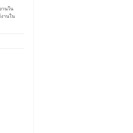
ช้งานใน
ช้งานใน