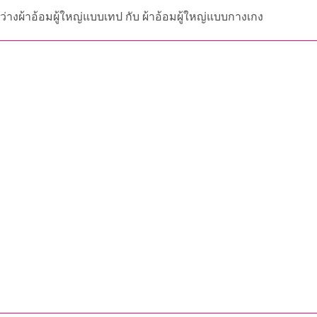
างผ้าอ้อมผู้ใหญ่แบบเทป กับ ผ้าอ้อมผู้ใหญ่แบบกางเกง