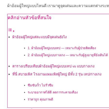
ผ้าอ้อมผู้ใหญ่แบบไหนดี เรามาดูจุดเด่นและความแตกต่างระหว่
คลิกอ่านหัวข้อที่สนใจ
ผ้าอ้อมผู้ใหญ่แต่ละแบบมีจุดเด่นยังไง
1. ผ้าอ้อมผู้ใหญ่แบบเทป — เหมาะกับผู้ป่วยติดเตียง
2. ผ้าอ้อมผู้ใหญ่แบบกางเกง — เหมาะกับผู้สูงอายุที่ยังเดินได้
ตารางเปรียบเทียบผ้าอ้อมผู้ใหญ่แบบเทป vs แบบกางเกง
ที่นี่ สบายเพิส โรงงานแพมเพิสผู้ใหญ่ มีทั้ง 2 รุ่น เทป/กางเกง
ซึมซับเร็ว ไม่รั่วซึม
ระบายอากาศได้ดี ลดการระคายเคือง
ราคาถูก คุณภาพดี