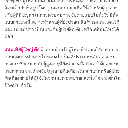
Pampers ผู้ใหญ่มีต้นกำเนิดจากการพัฒนาต่อยอดมาจากผ้า
อ้อมเด็กสำเร็จรูป โดยถูกออกแบบมาเพื่อใช้สำหรับผู้สูงอายุ
หรือผู้ที่มีปัญหาในการควบคุมการขับถ่ายแบบไม่ตั้งใจ มีทั้ง
แบบกางเกงที่เหมาะสำหรับผู้ที่ยังช่วยเหลือตัวเองและเดินได้
และแบบเทปกาวที่เหมาะกับผู้ป่วยติดเตียงหรือเคลื่อนไหวได้
น้อย
แพมเพิสผู้ใหญ่ คือ
ผ้าอ้อมสำหรับผู้ใหญ่ที่ช่วยแก้ปัญหาการ
ควบคุมการขับถ่ายโดยแบ่งได้เป็น 2 ประเภทหลักคือ แบบ
กางเกง ซึ่งเหมาะกับผู้สูงอายุที่ยังช่วยเหลือตัวเองได้และแบบ
เทปกาวเหมาะสำหรับผู้สูงอายุที่เคลื่อนไหวลำบากหรือผู้ป่วย
ติดเตียง ช่วยให้ผู้ใช้มีความสะดวกสบายและมั่นใจมากขึ้นใน
ชีวิตประจำวัน