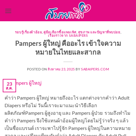
ข้าม
ไป
ยัง
เนื้อหา
รอบรู้เรื่องผ้าอ้อม
,
คู่มือเลือกซื้อแพมเพิส
,
สุขภาพ และปัญหาที่พบบ่อย
,
เรื่องราวจาก SABAIPERS
Pampers ผู้ใหญ่ คืออะไร เข้าใจความ
หมายในไทยและสากล
POSTED ON
สิงหาคม 23, 2025
BY
SABAIPERS.COM
23
ส.ค.
คำว่า Pampers ผู้ใหญ่ หมายถึงอะไร แตกต่างจากคำว่า Adult
Diapers หรือไม่ วันนี้เราจะมาแนะนำวิธีเลือก
ผลิตภัณฑ์Pampers ผู้สูงอายุ และ Pampers ผู้ป่วย รวมถึงทำไม
คำว่า Pampers จึงใช้แทนผ้าอ้อมผู้ใหญ่โดยไม่รู้ว่าจริง ๆ แล้ว
เป็นชื่อแบรนด์ เราจะพาไปรู้จัก Pampers ผู้ใหญ่ในความหมาย
สากล และเปรียบเทียบกับคำว่า Adult Diapers กับ Adult Pull-