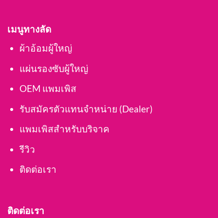
เมนูทางลัด
ผ้าอ้อมผู้ใหญ่
แผ่นรองซับผู้ใหญ่
OEM แพมเพิส
รับสมัครตัวแทนจำหน่าย (Dealer)
แพมเพิสสำหรับบริจาค
รีวิว
ติดต่อเรา
ติดต่อเรา