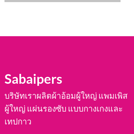
Sabaipers
บริษัทเราผลิตผ้าอ้อมผู้ใหญ่ แพมเพิส
ผู้ใหญ่ แผ่นรองซับ แบบกางเกงและ
เทปกาว