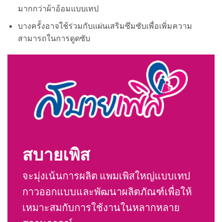
มากกว่าผ้าอ้อมแบบเทป
บางครั้งอาจใช้ร่วมกับแผ่นเสริมซึมซับเพื่อเพิ่มความ
สามารถในการดูดซับ
สบายเพิส
จะมุ่งเน้นการผลิต แพมเพิสใหญ่แบบเทป
กาวออกแบบและพัฒนาผลิตภัณฑ์เพื่อให้
เหมาะสมกับการใช้งานในหลากหลาย