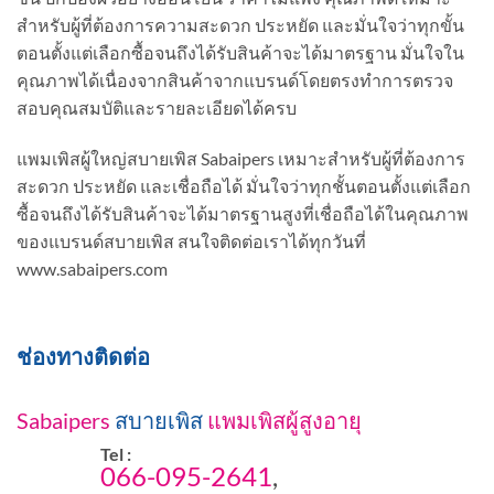
สำหรับผู้ที่ต้องการความสะดวก ประหยัด และมั่นใจว่าทุกขั้น
ตอนตั้งแต่เลือกซื้อจนถึงได้รับสินค้าจะได้มาตรฐาน มั่นใจใน
คุณภาพได้เนื่องจากสินค้าจากแบรนด์โดยตรงทำการตรวจ
สอบคุณสมบัติและรายละเอียดได้ครบ
แพมเพิสผู้ใหญ่สบายเพิส Sabaipers เหมาะสำหรับผู้ที่ต้องการ
สะดวก ประหยัด และเชื่อถือได้ มั่นใจว่าทุกชั้นตอนตั้งแต่เลือก
ซื้อจนถึงได้รับสินค้าจะได้มาตรฐานสูงที่เชื่อถือได้ในคุณภาพ
ของแบรนด์สบายเพิส สนใจติดต่อเราได้ทุกวันที่
www.sabaipers.com
ช่องทางติดต่อ
Sabaipers
สบายเพิส
แพมเพิสผู้สูงอายุ
Tel :
066-095-2641
,