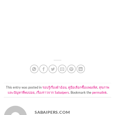
This entry was posted in
รอบรู้เรื่องผ้าอ้อม
,
คู่มือเลือกซื้อแพมเพิส
,
สุขภาพ
และปัญหาที่พบบ่อย
,
เรื่องราวจาก Sabaipers
. Bookmark the
permalink
.
SABAIPERS.COM