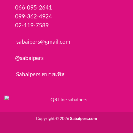
066-095-2641
099-362-4924
02-119-7589
sabaipers@gmail.com
@sabaipers
Sabaipers สบายเพิส
Copyright © 2026
Sabaipers.com