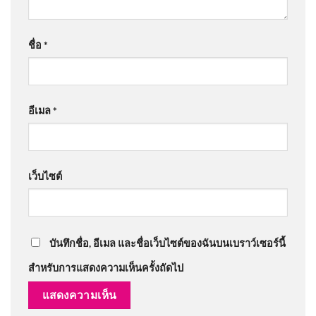
ชื่อ
*
อีเมล
*
เว็บไซต์
บันทึกชื่อ, อีเมล และชื่อเว็บไซต์ของฉันบนเบราว์เซอร์นี้
สำหรับการแสดงความเห็นครั้งถัดไป