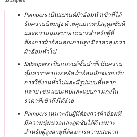
Pampers เป็นแบรนด์ผ้าอ้อมนำเข้าที่ได้
รับความนิยมสูง ด้วยคุณภาพวัสดุดูดซับดี
และความนุ่มสบาย เหมาะสำหรับผู้ที่
ต้องการผ้าอ้อมคุณภาพสูง มีราคาสูงกว่า
ผ้าอ้อมทั่วไป
Sabaipers เป็นแบรนด์ชั้นนำที่เน้นความ
คุ้มค่าราคาประหยัด ผ้าอ้อมมักจะรองรับ
การใช้งานทั่วไปและมีรูปแบบที่หลาก
หลาย เช่น แบบเทปและแบบกางเกงใน
ราคาที่เข้าถึงได้ง่าย
Pampers เหมาะกับผู้ที่ต้องการผ้าอ้อมที่
มีความนุ่มนวลและดูดซับได้ดี เหมาะ
สำหรับผู้สูงอายุที่ต้องการความสะดวก