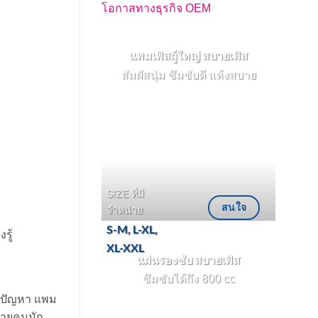
โอกาสทางธุรกิจ OEM
แพมเพิสผู้ใหญ่ สบายเพิส
สัมผัสนุ่ม ซึมซับดี แห้งสบาย
SIZE ที่มี
สนใจ
จำหน่าย
S-M, L-XL,
รู้
XL-XXL
แผ่นรองซับ สบายเพิส
ซึมซับได้ถึง 800 cc
ัน ปัญหา แพม
หลายคนมัก