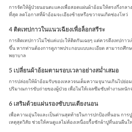
การจัดให้ผู้ป่วยนอนตะแคงเพื่อสอดแผ่นผ้าอ้อมให้ตรงกึ่งกลา
ที่สุด ลดโอกาสที่ผ้าอ้อมจะเอียงซ้ายหรือขวาจนเกิดช่องโหว่
4 ติดเทปกาวในแนวเฉียงเพื่อล็อกสรีระ
การติดเทปกาวไม่ใช่แค่แปะให้ติดกันเฉยๆ แต่ควรดึงเทปกาวเฉี
ขึ้น หากท่านต้องการดูภาพประกอบแบบละเอียด สามารถศึกษาเพ
พยาบาล
5 เปลี่ยนผ้าอ้อมตามรอบเวลาอย่างสม่ำเสมอ
การปล่อยให้ผ้าอ้อมรับของเหลวจนเต็มความจุนานเกินไปย่อมทำใ
ปริมาณการขับถ่ายของผู้ป่วย เพื่อไม่ให้เจลซึมซับทำงานหนัก
6 เสริมด้วยแผ่นรองซับบนเตียงนอน
เพื่อความอุ่นใจและเป็นด่านสุดท้ายในการปกป้องที่นอน การปู
เหตุสุดวิสัย ช่วยให้คนดูแลไม่ต้องเหนื่อยรื้อซักผ้าปูที่นอนผืน