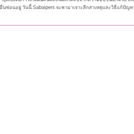
ัยอื่นซ่อนอยู่ วันนี้ Sabaipers จะพามาเจาะลึกสาเหตุและวิธีแก้ปัญห