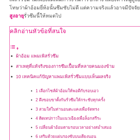
โทษว่าผ้าอ้อมยี่ห้อนั้นซึมซับไม่ดี แต่ความจริงแล้วอาจมีปัจจ
สูงอายุ
รั่วซึมนี้ให้หมดไป
คลิกอ่านหัวข้อที่สนใจ
ผ้าอ้อม แพมเพิสรั่วซึม
สาเหตุที่แท้จริงของการซึมเปื้อนที่หลายคนมองข้าม
10 เทคนิคแก้ปัญหาแพมเพิสรั่วซึมแบบเห็นผลจริง
1 เลือกไซส์ผ้าอ้อมให้พอดีกับรอบเอว
2 ดึงขอบขาตั้งกันรั่วซึมให้กระชับทุกครั้ง
3 สวมใส่ในท่านอนตะแคงเพื่อจัดทรง
4 ติดเทปกาวในแนวเฉียงเพื่อล็อกสรีระ
5 เปลี่ยนผ้าอ้อมตามรอบเวลาอย่างสม่ำเสมอ
6 เสริมด้วยแผ่นรองซับบนเตียงนอน