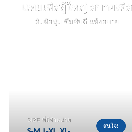
แพมเพิสผู้ใหญ่ สบายเพิส
สัมผัสนุ่ม ซึมซับดี แห้งสบาย
SIZE ที่มีจำหน่าย
สนใจ!
S-M, L-XL, XL-