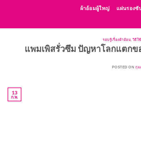
ข้าม
ผ้าอ้อมผู้ใหญ่
แผ่นรองซับ
ไป
ยัง
เนื้อหา
รอบรู้เรื่องผ้าอ้อม
,
วิธี
แพมเพิสรั่วซึม ปัญหาโลกแตกของ
POSTED ON
กุม
13
ก.พ.