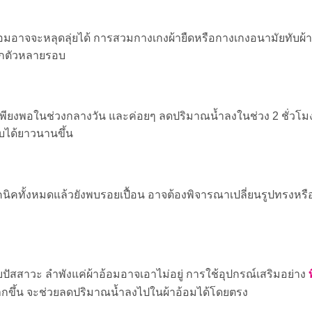
อ้อมอาจจะหลุดลุ่ยได้ การสวมกางเกงผ้ายืดหรือกางเกงอนามัยทับผ้า
ลิกตัวหลายรอบ
ห้เพียงพอในช่วงกลางวัน และค่อยๆ ลดปริมาณน้ำลงในช่วง 2 ชั่วโม
บได้ยาวนานขึ้น
ิคทั้งหมดแล้วยังพบรอยเปื้อน อาจต้องพิจารณาเปลี่ยนรูปทรงหรื
ท
ับปัสสาวะ ลำพังแค่ผ้าอ้อมอาจเอาไม่อยู่ การใช้อุปกรณ์เสริมอย่าง
างมากขึ้น จะช่วยลดปริมาณน้ำลงไปในผ้าอ้อมได้โดยตรง