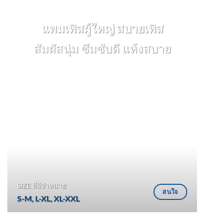
แผ่นรองซับ สบายเพิส
ซึมซับได้ถึง 800 cc
Sabaipers
บริษัทเราผลิตผ้าอ้อมผู้ใหญ่ แพมเพิส
SIZE ที่มีจำหน่าย
สนใจ
XL
ผู้ใหญ่ แผ่นรองซับ แบบกางเกงและ