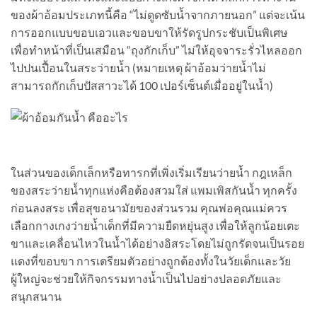
ของผ้าอ้อมประเภทนี้คือ “ไม่ดูดซับน้ำจากภายนอก” แต่จะเน้น
การออกแบบขอบเอวและขอบขาให้รัดรูปกระชับเป็นพิเศษ
เพื่อทำหน้าที่เป็นเสมือน “ถุงกักเก็บ” ไม่ให้อุจจาระรั่วไหลออก
ไปปนเปื้อนในสระว่ายน้ำ (หมายเหตุ ผ้าอ้อมว่ายน้ำไม่
สามารถกักเก็บปัสสาวะได้ 100 เปอร์เซ็นต์เมื่ออยู่ในน้ำ)
ในส่วนของเด็กเล็กหรือทารกที่เพิ่งเริ่มเรียนว่ายน้ำ กฎเหล็ก
ของสระว่ายน้ำทุกแห่งคือต้องสวมใส่ แพมเพิสกันน้ำ ทุกครั้ง
ก่อนลงสระ เพื่อสุขอนามัยของส่วนรวม คุณพ่อคุณแม่ควร
เลือกกางเกงว่ายน้ำเด็กที่มีความยืดหยุ่นสูง เพื่อให้ลูกน้อยเตะ
ขาและเคลื่อนไหวในน้ำได้อย่างอิสระโดยไม่ถูกรัดจนเป็นรอย
แดงที่ขอบขา การเตรียมตัวอย่างถูกต้องทั้งในวัยเด็กและวัย
ผู้ใหญ่จะช่วยให้กิจกรรมทางน้ำเป็นไปอย่างปลอดภัยและ
สนุกสนาน