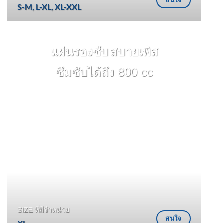
สนใจ
S-M, L-XL, XL-XXL
แผ่นรองซับ สบายเพิส
ซึมซับได้ถึง 800 cc
SIZE ที่มีจำหน่าย
สนใจ
XL