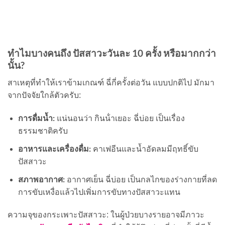
ทำไมบางคนถึง ปัสสาวะวันละ 10 ครั้ง หรือมากกว่า
นั้น?
สาเหตุที่ทำให้เราข้ามเกณฑ์ ฉี่กี่ครั้งต่อวัน แบบปกติไป มักมา
จากปัจจัยใกล้ตัวครับ:
การดื่มน้ำ:
แน่นอนว่า กินน้ําเยอะ ฉี่บ่อย เป็นเรื่อง
ธรรมชาติครับ
อาหารและเครื่องดื่ม:
คาเฟอีนและน้ำอัดลมมีฤทธิ์ขับ
ปัสสาวะ
สภาพอากาศ:
อากาศเย็น ฉี่บ่อย เป็นกลไกของร่างกายที่ลด
การขับเหงื่อแล้วไปเพิ่มการขับทางปัสสาวะแทน
ความจุของกระเพาะปัสสาวะ: ในผู้ป่วยบางรายอาจมีภาวะ