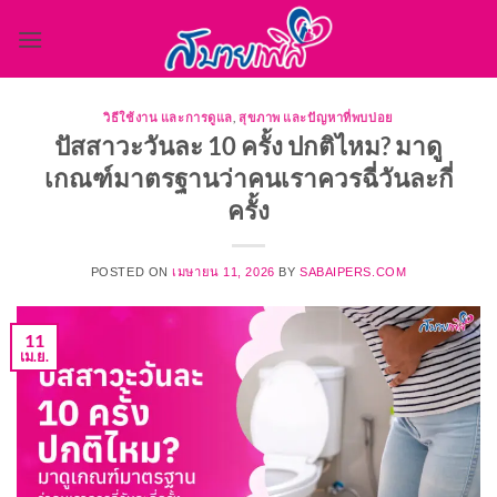
ข้าม
ไป
ยัง
เนื้อหา
วิธีใช้งาน และการดูแล
,
สุขภาพ และปัญหาที่พบบ่อย
ปัสสาวะวันละ 10 ครั้ง ปกติไหม? มาดู
เกณฑ์มาตรฐานว่าคนเราควรฉี่วันละกี่
ครั้ง
POSTED ON
เมษายน 11, 2026
BY
SABAIPERS.COM
11
เม.ย.