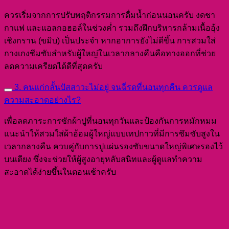
ควรเริ่มจากการปรับพฤติกรรมการดื่มน้ำก่อนนอนครับ งดชา
กาแฟ และแอลกอฮอล์ในช่วงค่ำ รวมถึงฝึกบริหารกล้ามเนื้ออุ้ง
เชิงกราน (ขมิบ) เป็นประจำ หากอาการยังไม่ดีขึ้น การสวมใส่
กางเกงซึมซับสำหรับผู้ใหญ่ในเวลากลางคืนคือทางออกที่ช่วย
ลดความเครียดได้ดีที่สุดครับ
3. คนแก่กลั้นปัสสาวะไม่อยู่ จนฉี่รดที่นอนทุกคืน ควรดูแล
ความสะอาดอย่างไร?
เพื่อลดภาระการซักผ้าปูที่นอนทุกวันและป้องกันการหมักหมม
แนะนำให้สวมใส่ผ้าอ้อมผู้ใหญ่แบบเทปกาวที่มีการซึมซับสูงใน
เวลากลางคืน ควบคู่กับการปูแผ่นรองซับขนาดใหญ่พิเศษรองไว้
บนเตียง ซึ่งจะช่วยให้ผู้สูงอายุหลับสนิทและผู้ดูแลทำความ
สะอาดได้ง่ายขึ้นในตอนเช้าครับ