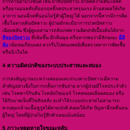
การทานยาบางชนิด เช่น ยาขับปัสสาวะ ยาลดความดันโลหิต
หรือยานอนหลับที่ออกฤทธิ์กดประสาทรุนแรง ล้วนส่งผลให้เกิด
อาการ นอนฉี่รดที่นอนไม่รู้ตัวผู้ใหญ่ ได้ นอกจากนี้หากมีการติด
เชื้อในทางเดินปัสสาวะ ผู้ป่วยมักจะมีอาการปวดปัสสาวะ
เฉียบพลัน ซึ่งผู้ดูแลสามารถสังเกตความผิดปกติเบื้องต้นได้จาก
สีของปัสสาวะ
ที่เข้มขึ้น มีกลิ่นฉุน หรือหากพบว่ามีลักษณะ
ฉี่สี
ส้ม
เข้มจนเกือบแดง ควรรีบไปพบแพทย์เพื่อตรวจหาการติดเชื้อ
หรือนิ่วในไต
4 ความผิดปกติของระบบประสาทและสมอง
การส่งสัญญาณระหว่างสมองและกระเพาะปัสสาวะมีความ
สำคัญอย่างยิ่งในการกลั้นการขับถ่าย หากผู้ป่วยมีโรคประจำตัว
เช่น โรคพาร์กินสัน โรคอัลไซเมอร์ โรคหลอดเลือดสมอง หรือ
ได้รับบาดเจ็บที่ไขสันหลัง จะทำให้ระบบประสาทไม่สามารถ
ควบคุมกล้ามเนื้อหูรูดได้ตามปกติ ส่งผลให้เกิด ปัญหาฉี่รดที่นอน
ผู้ใหญ่ โดยที่ผู้ป่วยไม่รู้สึกตัวเลยแม้แต่น้อย
5 ภาวะหยุดหายใจขณะหลับ