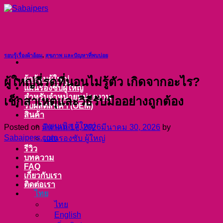
ข้าม
ไป
ยัง
เนื้อหา
รอบรู้เรื่องผ้าอ้อม
,
สุขภาพ และปัญหาที่พบบ่อย
ผ้าอ้อมผู้ใหญ่
ผู้ใหญ่ฉี่รดที่นอนไม่รู้ตัว เกิดจากอะไร?
แผ่นรองซับผู้ใหญ่
สำหรับจำหน่ายหน่วยงาน
เช็กสาเหตุและวิธีรับมืออย่างถูกต้อง
รับผลิตสินค้า (OEM)
สินค้า
แพมเพิส ผู้ใหญ่
Posted on
มีนาคม 17, 2026
มีนาคม 30, 2026
by
Sabaipers.com
แผ่นรองซับ ผู้ใหญ่
รีวิว
บทความ
FAQ
เกี่ยวกับเรา
ติดต่อเรา
ไทย
ไทย
English