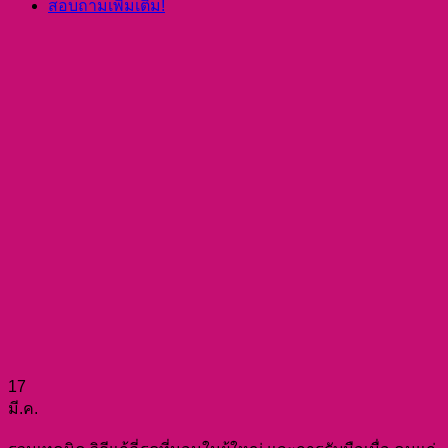
สอบถามเพิ่มเติม!
17
มี.ค.